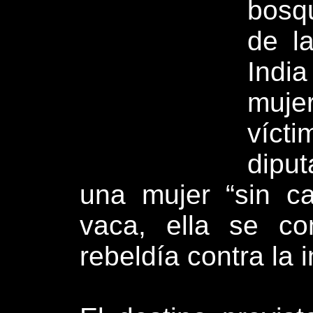
bosq
de l
Indi
muje
víct
dipu
una mujer “sin c
vaca, ella se co
rebeldía contra la i