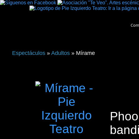
Com
Espectáculos
»
Adultos
» Mírame
Sinopsis
Phoo
band